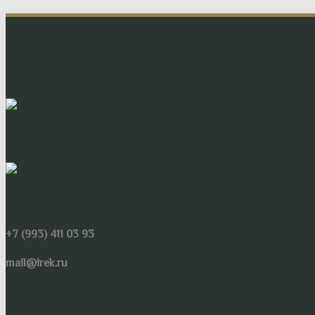
+7 (993) 411 03 93
mail@irek.ru